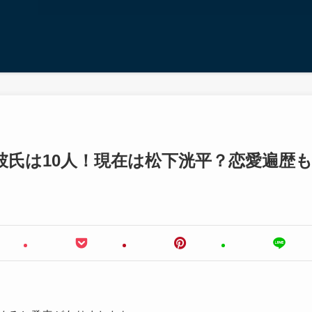
代彼氏は10人！現在は松下洸平？恋愛遍歴