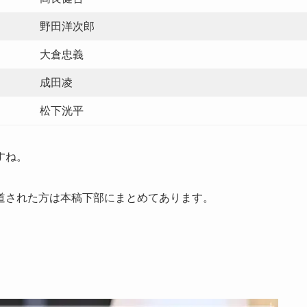
野田洋次郎
大倉忠義
成田凌
松下洸平
すね。
道された方は本稿下部にまとめてあります。