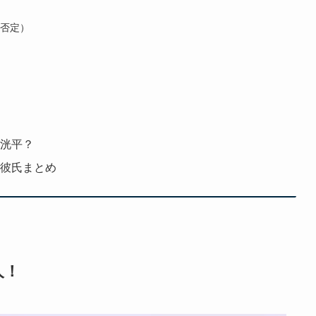
否定）
下洸平？
代彼氏まとめ
人！