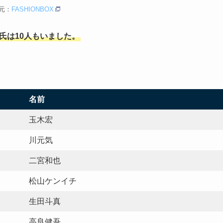
元：
FASHIONBOX
氏は10人もいました。
名前
玉木宏
川元気
二宮和也
松山ケンイチ
生田斗真
高良健吾