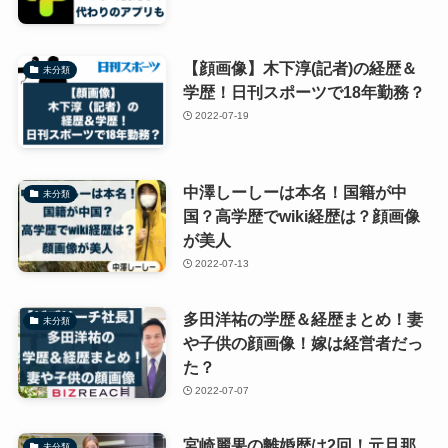
【顔画像】木下淳(記者)の経歴＆
未分類
学歴！日刊スポーツで18年勤務？
2022-07-19
中澤しーしーは本名！国籍が中
未分類
国？高学歴でwiki経歴は？顔画像
が美人
2022-07-13
多田洋祐の学歴＆経歴まとめ！妻
未分類
や子供の顔画像！嫁は経営者だっ
た？
2022-07-07
宮崎麗果の離婚歴は2回！元旦那
未分類