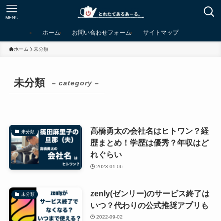
MENU
ホーム
お問い合わせフォーム
サイトマップ
ホーム
未分類
未分類
– category –
高橋勇太の会社名はヒトワン？経
未分類
歴まとめ！学歴は優秀？年収はど
れぐらい
2023-01-06
zenly(ゼンリー)のサービス終了は
未分類
いつ？代わりの公式推奨アプリも
2022-09-02