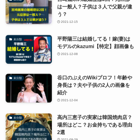
は一般人？子供は３人で父親が違
う？
2021-12-15
平野陽三は結婚してる！嫁(妻)は
未分類
モデルのkazumi【特定】顔画像も
2021-12-08
谷口のぶえのWikiプロフ！年齢や
未分類
身長は？夫や子供の2人の画像を
紹介
2021-12-04
高内三恵子の実家は韓国焼肉店？
未分類
場所はどこ？お金持ちである理由
2選
2021-09-29