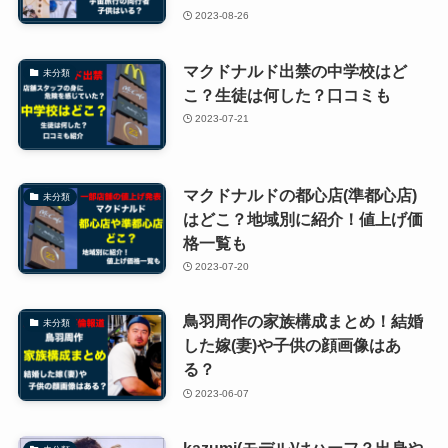
2023-08-26
マクドナルド出禁の中学校はど
未分類
こ？生徒は何した？口コミも
2023-07-21
マクドナルドの都心店(準都心店)
未分類
はどこ？地域別に紹介！値上げ価
格一覧も
2023-07-20
鳥羽周作の家族構成まとめ！結婚
未分類
した嫁(妻)や子供の顔画像はあ
る？
2023-06-07