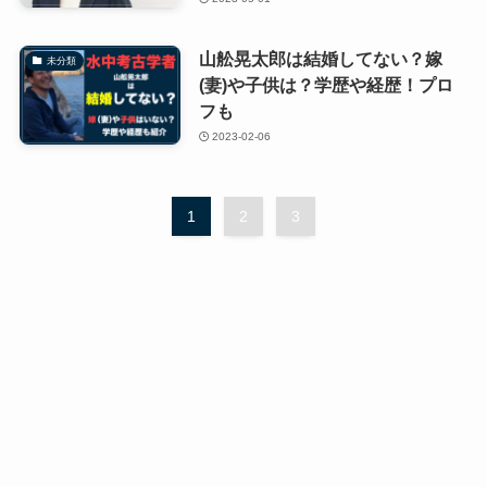
山舩晃太郎は結婚してない？嫁
未分類
(妻)や子供は？学歴や経歴！プロ
フも
2023-02-06
1
2
3