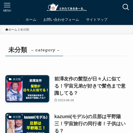
MENU
ホーム
お問い合わせフォーム
サイトマップ
ホーム
未分類
未分類
– category –
前澤友作の髪型が日々人に似て
未分類
る！宇宙兄弟が好きで髪色まで意
識してる？
2023-08-28
kazumi(モデル)の旦那は平野陽
未分類
三！宇宙旅行の同行者！子供はい
る？