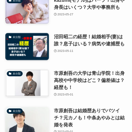
kazumi(モデル)はハーフ？出身や
未分類
身長はいくつ？大学や事務所も
2023-05-27
沼田昭二の経歴！結婚相手(妻)は
未分類
誰？息子はいる？病気や逮捕歴も
2023-05-11
市原創吾の大学は青山学院！出身
未分類
高校や中学校はどこ？偏差値は？
経歴も！
2023-05-01
市原創吾は結婚歴ありでバツイ
未分類
チ？元カノも！中条あやみとは結
婚を発表
2023-05-01