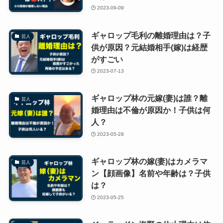
2023-09-09
ギャロップ毛利の離婚理由は？子
芸人
供が原因？元結婚相手(嫁)は経歴
がすごい
2023-07-13
ギャロップ林の元嫁(妻)は誰？離
芸人
婚理由は不倫が原因か！子供は何
人？
2023-05-28
ギャロップ林の嫁(妻)はカメラマ
芸人
ン【顔画像】名前や年齢は？子供
は？
2023-05-25