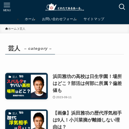
MENU
ホーム
お問い合わせフォーム
サイトマップ
ホーム
芸人
芸人
– category –
浜田雅功の高校は日生学園！場所
芸人
はどこ？部活は何部に所属？偏差
値も
2023-09-11
【画像】浜田雅功の歴代浮気相手
芸人
は9人！小川菜摘が離婚しない理
由は？