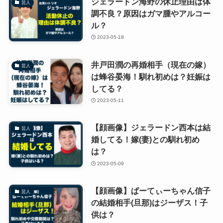
ジェラードン海野の休止理由は体
芸人
調不良？原因はガマ腫やアルコー
ル？
2023-05-18
井戸田潤の再婚相手（現在の嫁）
芸人
は蜂谷晏海！馴れ初めは？妊娠は
してる？
2023-05-11
【顔画像】ジェラードン西本は結
芸人
婚してる！嫁(妻)との馴れ初め
は？
2023-05-09
【顔画像】ぱーてぃーちゃん信子
芸人
の結婚相手(旦那)はジーザス！子
供は？