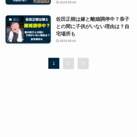
2023-05-04
佐田正樹は嫁と離婚調停中？恭子
芸人
との間に子供がいない理由は？自
宅場所も
2023-05-02
1
2
3