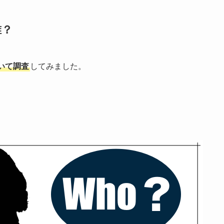
誰？
いて調査
してみました。