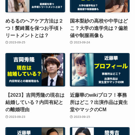
めるるのヘアケア方法は２
国本梨紗の高校や中学はど
つ！髪綺麗を保つお手頃ト
こ？大学の進学先は？偏差
リートメントとは？
値や制服画像も
2023-09-25
2023-09-24
【2023】吉岡秀隆の現在は
近藤華のwikiプロフ！事務
結婚している？内田有紀と
所はどこ？出演作品は資生
の離婚理由
堂やマックのCM
2023-09-23
2023-09-15