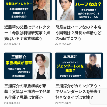
近藤華の父親はディレクタ
簡秀吉はハーフなの？本名
ー！母親は料理研究家？姉
や国籍は？身長や年齢など
妹はいる？家族構成も
のwikiプロフも
2023-09-14
2023-09-05
三浦涼介の家族構成が豪
三浦涼介がカミングアウト
華！父親は三浦浩一で兄弟
でジェンダーレスを発表？
も俳優？母親は女優か
好きなタイプは女性？
2023-08-31
2023-08-29