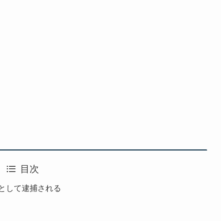
目次
として逮捕される