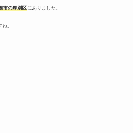
幌市の厚別区
にありました。
すね。