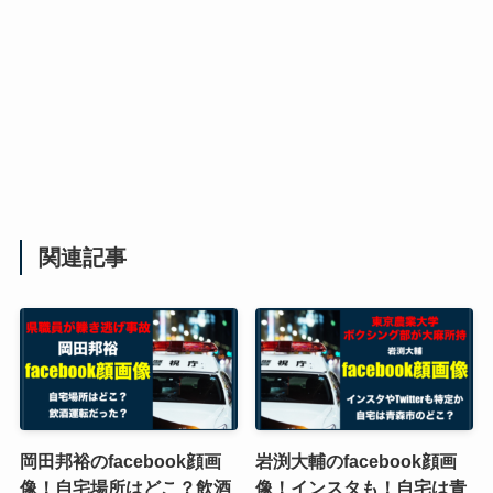
関連記事
岡田邦裕のfacebook顔画
岩渕大輔のfacebook顔画
像！自宅場所はどこ？飲酒
像！インスタも！自宅は青