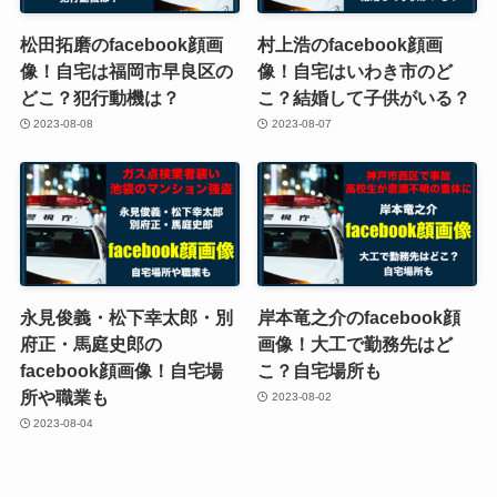
松田拓磨のfacebook顔画
村上浩のfacebook顔画
像！自宅は福岡市早良区の
像！自宅はいわき市のど
どこ？犯行動機は？
こ？結婚して子供がいる？
2023-08-08
2023-08-07
永見俊義・松下幸太郎・別
岸本竜之介のfacebook顔
府正・馬庭史郎の
画像！大工で勤務先はど
facebook顔画像！自宅場
こ？自宅場所も
所や職業も
2023-08-02
2023-08-04