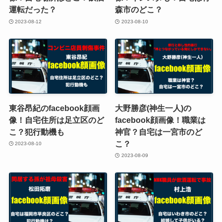
運転だった？
森市のどこ？
2023-08-12
2023-08-10
東谷昂紀のfacebook顔画
大野勝彦(神生一人)の
像！自宅住所は足立区のど
facebook顔画像！職業は
こ？犯行動機も
神官？自宅は一宮市のど
こ？
2023-08-10
2023-08-09