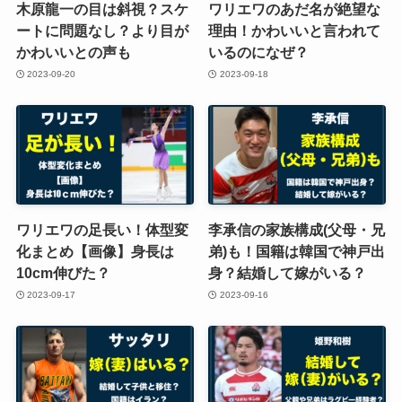
木原龍一の目は斜視？スケ
ワリエワのあだ名が絶望な
ートに問題なし？より目が
理由！かわいいと言われて
かわいいとの声も
いるのになぜ？
2023-09-20
2023-09-18
ワリエワの足長い！体型変
李承信の家族構成(父母・兄
化まとめ【画像】身長は
弟)も！国籍は韓国で神戸出
10cm伸びた？
身？結婚して嫁がいる？
2023-09-17
2023-09-16