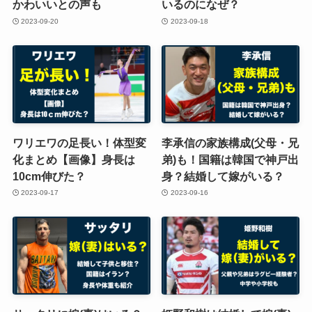
かわいいとの声も
いるのになぜ？
2023-09-20
2023-09-18
ワリエワの足長い！体型変
李承信の家族構成(父母・兄
化まとめ【画像】身長は
弟)も！国籍は韓国で神戸出
10cm伸びた？
身？結婚して嫁がいる？
2023-09-17
2023-09-16