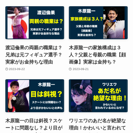
渡辺倫果の両親の職業は？
木原龍一の家族構成は３
兄弟は元フィギュア選手？
人？父親と母親の職業【顔
実家がお金持ちな理由
画像】実家は金持ち？
2023-09-22
2023-09-21
木原龍一の目は斜視？スケ
ワリエワのあだ名が絶望な
ートに問題なし？より目が
理由！かわいいと言われて