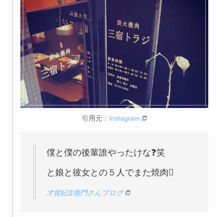
引用元：
Instagram
僕と僕の後輩誰やったけな❓笑
と娘と彼女との５人でまた焼肉
才賀紀左衛門さんブログ