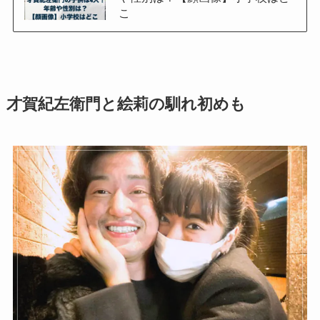
こ
才賀紀左衛門と絵莉の馴れ初めも