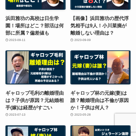
浜田雅功の高校は日生学
【画像】浜田雅功の歴代浮
園！場所はどこ？部活は何
気相手は9人！小川菜摘が
部に所属？偏差値も
離婚しない理由は？
2023-09-11
2023-09-09
ギャロップ毛利の離婚理由
ギャロップ林の元嫁(妻)は
は？子供が原因？元結婚相
誰？離婚理由は不倫が原因
手(嫁)は経歴がすごい
か！子供は何人？
2023-07-13
2023-05-28