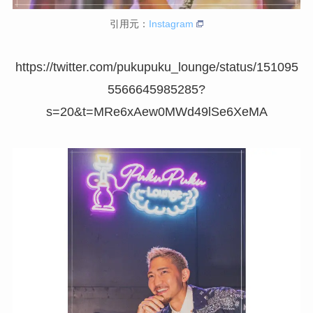
引用元：
Instagram
https://twitter.com/pukupuku_lounge/status/151095
5566645985285?
s=20&t=MRe6xAew0MWd49lSe6XeMA