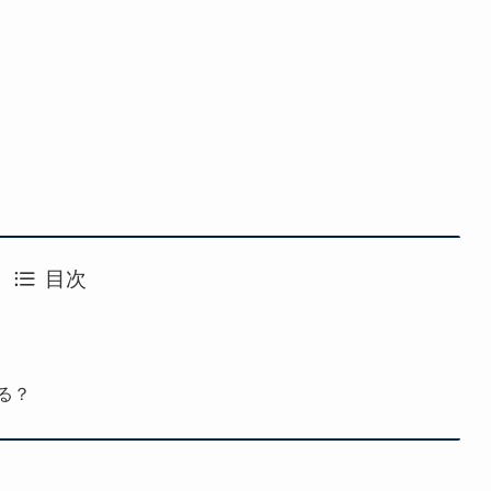
目次
る？