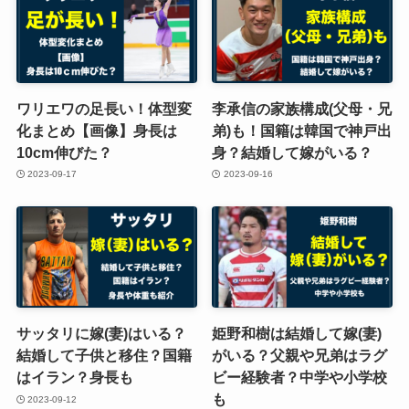
ワリエワの足長い！体型変
李承信の家族構成(父母・兄
化まとめ【画像】身長は
弟)も！国籍は韓国で神戸出
10cm伸びた？
身？結婚して嫁がいる？
2023-09-17
2023-09-16
サッタリに嫁(妻)はいる？
姫野和樹は結婚して嫁(妻)
結婚して子供と移住？国籍
がいる？父親や兄弟はラグ
はイラン？身長も
ビー経験者？中学や小学校
も
2023-09-12