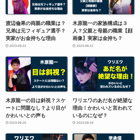
渡辺倫果の両親の職業は？
木原龍一の家族構成は３
兄弟は元フィギュア選手？
人？父親と母親の職業【顔
実家がお金持ちな理由
画像】実家は金持ち？
2023-09-22
2023-09-21
木原龍一の目は斜視？スケ
ワリエワのあだ名が絶望な
ートに問題なし？より目が
理由！かわいいと言われて
かわいいとの声も
いるのになぜ？
2023-09-20
2023-09-18