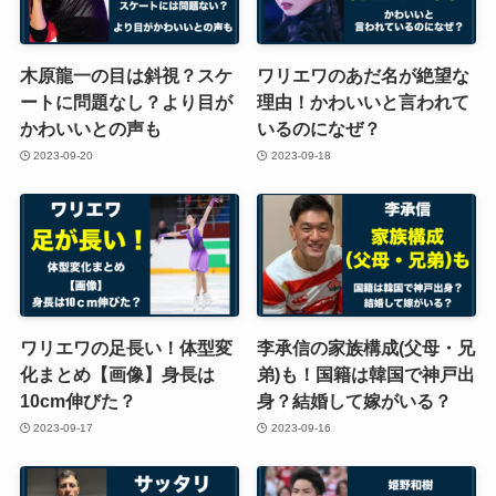
木原龍一の目は斜視？スケ
ワリエワのあだ名が絶望な
ートに問題なし？より目が
理由！かわいいと言われて
かわいいとの声も
いるのになぜ？
2023-09-20
2023-09-18
ワリエワの足長い！体型変
李承信の家族構成(父母・兄
化まとめ【画像】身長は
弟)も！国籍は韓国で神戸出
10cm伸びた？
身？結婚して嫁がいる？
2023-09-17
2023-09-16