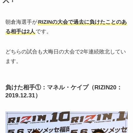
人？
朝倉海選手が
RIZINの大会で過去に負けたことのあ
る相手は2人
です。
どちらの試合も大晦日の大会で2年連続敗北してい
ます。
負けた相手①：マネル・ケイプ（RIZIN20：
2019.12.31）