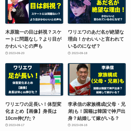
木原龍一の目は斜視？スケ
ワリエワのあだ名が絶望な
ートに問題なし？より目が
理由！かわいいと言われて
かわいいとの声も
いるのになぜ？
2023-09-20
2023-09-18
ワリエワの足長い！体型変
李承信の家族構成(父母・兄
化まとめ【画像】身長は
弟)も！国籍は韓国で神戸出
10cm伸びた？
身？結婚して嫁がいる？
2023-09-17
2023-09-16