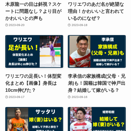
木原龍一の目は斜視？スケ
ワリエワのあだ名が絶望な
ートに問題なし？より目が
理由！かわいいと言われて
かわいいとの声も
いるのになぜ？
2023-09-20
2023-09-18
ワリエワの足長い！体型変
李承信の家族構成(父母・兄
化まとめ【画像】身長は
弟)も！国籍は韓国で神戸出
10cm伸びた？
身？結婚して嫁がいる？
2023-09-17
2023-09-16