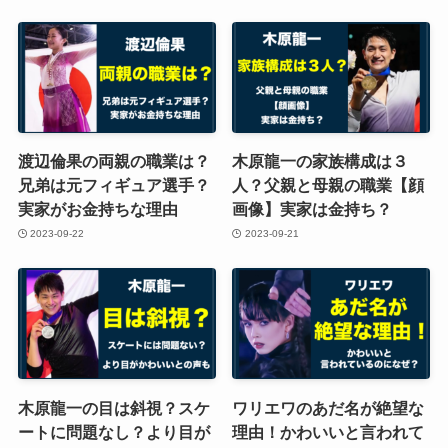
渡辺倫果の両親の職業は？
木原龍一の家族構成は３
兄弟は元フィギュア選手？
人？父親と母親の職業【顔
実家がお金持ちな理由
画像】実家は金持ち？
2023-09-22
2023-09-21
木原龍一の目は斜視？スケ
ワリエワのあだ名が絶望な
ートに問題なし？より目が
理由！かわいいと言われて