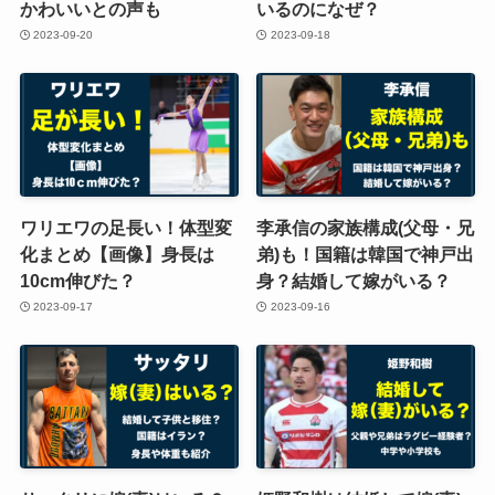
かわいいとの声も
いるのになぜ？
2023-09-20
2023-09-18
ワリエワの足長い！体型変
李承信の家族構成(父母・兄
化まとめ【画像】身長は
弟)も！国籍は韓国で神戸出
10cm伸びた？
身？結婚して嫁がいる？
2023-09-17
2023-09-16