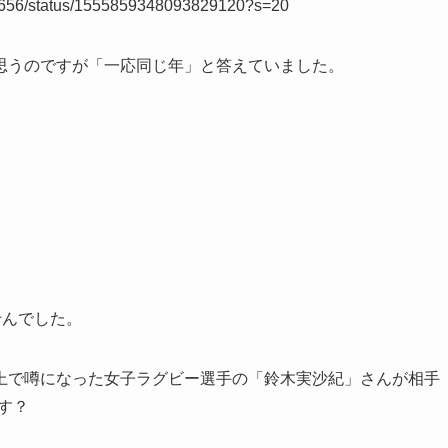
rk_1656/status/1555859348093829120?s=20
思うのですが「一応同じ年」と答えていました。
せんでした。
上で噂になった女子ラグビー選手の「鈴木実沙紀」さんが相手
す？