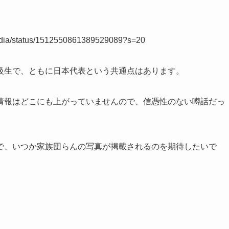
Media/status/1512550861389529089?s=20
級生で、ともに日本代表という共通点はあります。
情報はどこにも上がっていませんので、信憑性のない噂話だっ
で、いつか家族団らんの写真が掲載されるのを期待したいで